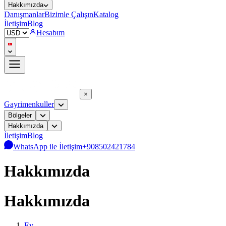
Hakkımızda
Danışmanlar
Bizimle Çalışın
Katalog
İletişim
Blog
Hesabım
×
Gayrimenkuller
Bölgeler
Hakkımızda
İletişim
Blog
WhatsApp ile İletişim
+908502421784
Hakkımızda
Hakkımızda
Ev