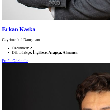
Erkan Kaska
Gayrimenkul Danışmanı
Özellikleri:
2
Dil:
Türkçe, İngilizce, Arapça, Almanca
Profili Görüntüle