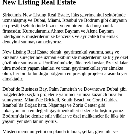
New
Listing
Real Estate
Şirketimiz New Listing Real Estate, lüks gayrimenkul sektöründe
uzmanlaşmış ve Dubai, Miami, İstanbul ve Bodrum gibi dünyanın
en prestijli şehirlerinde hizmet veren bir emlak danışmanlık
firmasıdır. Kurucularımız Ahmet Bayram ve Alena Bayram
liderliğinde, müşterilerimize benzersiz ve ayrıcalıklı bir emlak
deneyimi sunmayı amaçlıyoruz.
New Listing Real Estate olarak, gayrimenkul yatırımı, satış ve
kiralama süreçlerinde uzman ekibimizle müşterilerimize kişiye özel
çözümler sunuyoruz. Portföyümüzde, lüks rezidanslar, özel villalar,
ultra modern yaşam alanları ve ticari gayrimenkuller yer almakta
olup, her biri bulunduğu bölgenin en prestijli projeleri arasında yer
almaktadır.
Dubai’de Business Bay, Palm Jumeirah ve Downtown Dubai gibi
bölgelerdeki seçkin projelerle yatırımcılarımıza kazançlı fırsatlar
sunuyoruz. Miami’de Brickell, South Beach ve Coral Gables,
İstanbul’da Boğaz hattı, Nişantaşı ve Zorlu Center gibi
lokasyonlarda en değerli gayrimenkulleri sizlerle buluşturuyoruz.
Bodrum’da ise denize sıfır villalar ve özel malikaneler ile lüks bir
yaşamı yeniden tanımlıyoruz.
Müşteri memnuniyetini ön planda tutarak, şeffaf, güvenilir ve