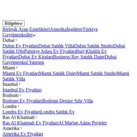
Bölgeler
Birleşik Arap Emirlikleri
Amerika
İngiltere
Türkiye
Gayrimenkuller
Dubai
Dubai Ev Fiyatları
Dubai Satılık Villa
Dubai Satılık Studio
Dubai
Satılık Ofis
Palmiye Adası Ev Fiyatları
Burj Khalifa Ev
Fiyatları
Dubai Ev Kiraları
Business Bay Satılık Daire
Dubai
Gayrimenkul Yatırımı
Miami
Miami Ev Fiyatları
Miami Satılık Daire
Miami Satılık Studio
Miami
Satılık Villa
İstanbul
İstanbul Ev Fiyatları
Bodrum
Bodrum Ev Fiyatları
Bodrum Denize Sıfır Villa
Londra
Londra Ev Fiyatları
Londra Satılık Ev
Ras Al Khaimah
Ras Al Khaimah Ev Fiyatları
Al Marjan Adası Projeler
Amerika
Amerika Ev Fiyatları