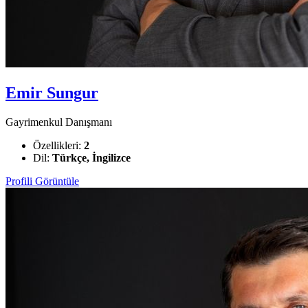
Emir Sungur
Gayrimenkul Danışmanı
Özellikleri:
2
Dil:
Türkçe, İngilizce
Profili Görüntüle